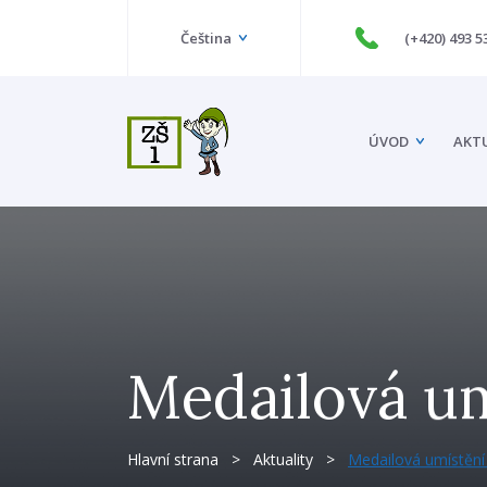
Čeština
(+420) 493 5
ÚVOD
AKT
Medailová um
Hlavní strana
>
Aktuality
>
Medailová umístění 