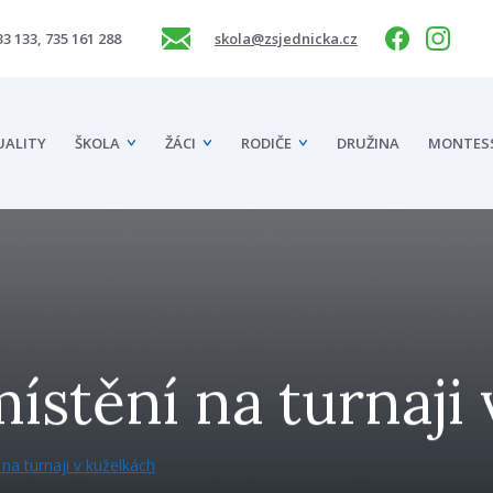
33 133, 735 161 288
skola@zsjednicka.cz
UALITY
ŠKOLA
ŽÁCI
RODIČE
DRUŽINA
MONTES
ístění na turnaji
na turnaji v kuželkách