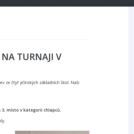
NA TURNAJI V
v ze čtyř jičínských základních škol. Naši
a
3. místo v kategorii chlapců.
ly.