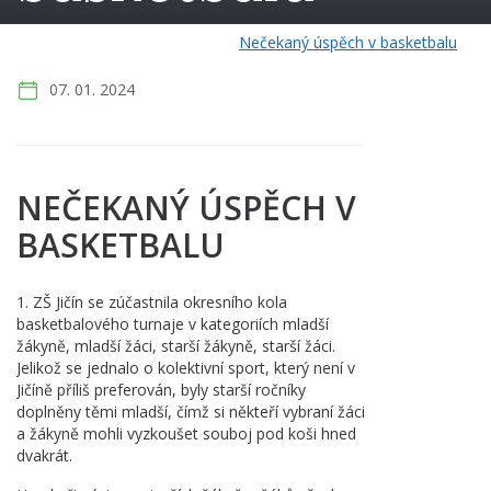
Hlavní strana
>
Aktuality
>
Nečekaný úspěch v basketbalu
07. 01. 2024
NEČEKANÝ ÚSPĚCH V
BASKETBALU
1. ZŠ Jičín se zúčastnila okresního kola
basketbalového turnaje v kategoriích mladší
žákyně, mladší žáci, starší žákyně, starší žáci.
Jelikož se jednalo o kolektivní sport, který není v
Jičíně příliš preferován, byly starší ročníky
doplněny těmi mladší, čímž si někteří vybraní žáci
a žákyně mohli vyzkoušet souboj pod koši hned
dvakrát.