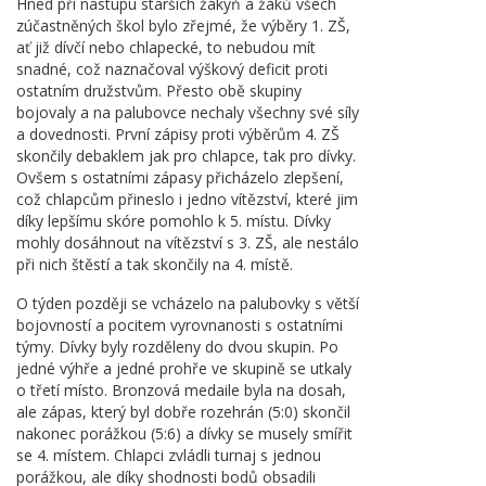
Hned při nástupu starších žákyň a žáků všech
zúčastněných škol bylo zřejmé, že výběry 1. ZŠ,
ať již dívčí nebo chlapecké, to nebudou mít
snadné, což naznačoval výškový deficit proti
ostatním družstvům. Přesto obě skupiny
bojovaly a na palubovce nechaly všechny své síly
a dovednosti. První zápisy proti výběrům 4. ZŠ
skončily debaklem jak pro chlapce, tak pro dívky.
Ovšem s ostatními zápasy přicházelo zlepšení,
což chlapcům přineslo i jedno vítězství, které jim
díky lepšímu skóre pomohlo k 5. místu. Dívky
mohly dosáhnout na vítězství s 3. ZŠ, ale nestálo
při nich štěstí a tak skončily na 4. místě.
O týden později se vcházelo na palubovky s větší
bojovností a pocitem vyrovnanosti s ostatními
týmy. Dívky byly rozděleny do dvou skupin. Po
jedné výhře a jedné prohře ve skupině se utkaly
o třetí místo. Bronzová medaile byla na dosah,
ale zápas, který byl dobře rozehrán (5:0) skončil
nakonec porážkou (5:6) a dívky se musely smířit
se 4. místem. Chlapci zvládli turnaj s jednou
porážkou, ale díky shodnosti bodů obsadili