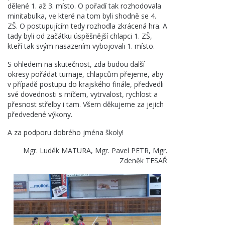
dělené 1. až 3. místo. O pořadí tak rozhodovala
minitabulka, ve které na tom byli shodně se 4.
ZŠ. O postupujícím tedy rozhodla zkrácená hra. A
tady byli od začátku úspěšnější chlapci 1. ZŠ,
kteří tak svým nasazením vybojovali 1. místo.
S ohledem na skutečnost, zda budou další
okresy pořádat turnaje, chlapcům přejeme, aby
v případě postupu do krajského finále, předvedli
své dovednosti s míčem, vytrvalost, rychlost a
přesnost střelby i tam. Všem děkujeme za jejich
předvedené výkony.
A za podporu dobrého jména školy!
Mgr. Luděk MATURA, Mgr. Pavel PETR, Mgr.
Zdeněk TESAŘ